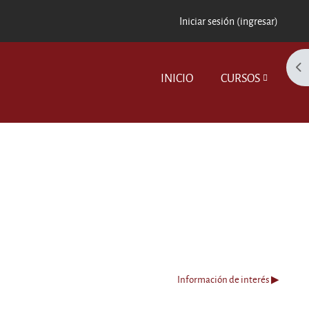
Iniciar sesión (ingresar)
Abr
INICIO
CURSOS
Información de interés ▶︎