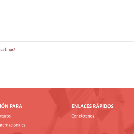
us hijos!
IÓN PARA
ENLACES RÁPIDOS
uturos
Contáctenos
nternacionales