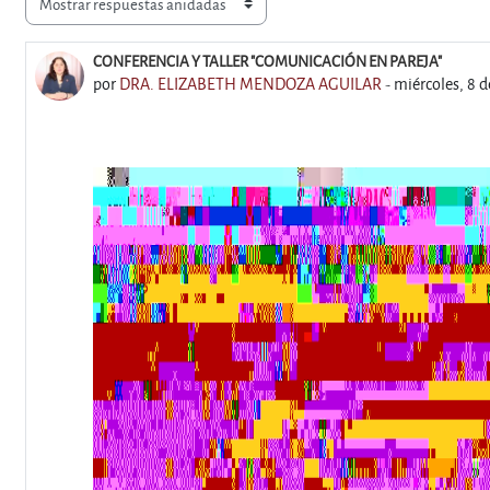
Modo de visualización
CONFERENCIA Y TALLER "COMUNICACIÓN EN PAREJA"
Número de respuestas: 0
por
DRA. ELIZABETH MENDOZA AGUILAR
-
miércoles, 8 d