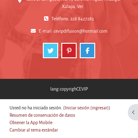
Xalapa, Ver.
Teléfono: 228 8427282
E-mail:
cevipdifusion@hotmail.com
lang:copyrighCEVIP
Usted no ha iniciado sesión. (
Iniciar sesión (ingresar)
)
Abr
Resumen de conservación de datos
Obtener la App Mobile
Cambiar al tema estándar