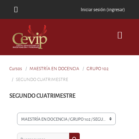
Saltar al contenido principal
Iniciar sesión (ingresar)
Cursos
MAESTRÍA EN DOCENCIA
GRUPO 102
SEGUNDO CUATRIMESTRE
SEGUNDO CUATRIMESTRE
Categorías
Buscar cursos