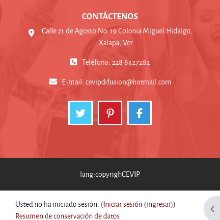
CONTÁCTENOS
Calle 21 de Agosto No. 19 Colonia Miguel Hidalgo,
Xalapa, Ver.
Teléfono: 228 8427282
E-mail:
cevipdifusion@hotmail.com
lang:copyrighCEVIP
Usted no ha iniciado sesión. (
Iniciar sesión (ingresar)
)
Abr
Resumen de conservación de datos