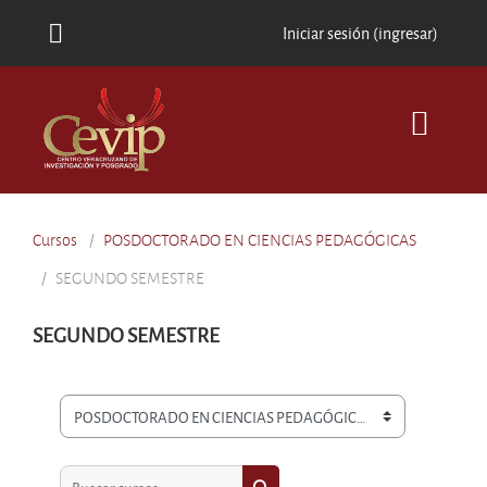
Saltar al contenido principal
Iniciar sesión (ingresar)
Cursos
POSDOCTORADO EN CIENCIAS PEDAGÓGICAS
SEGUNDO SEMESTRE
SEGUNDO SEMESTRE
Categorías
Buscar cursos