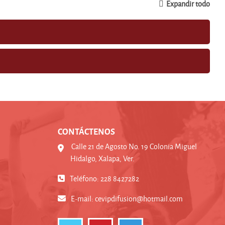
Expandir todo
CONTÁCTENOS
Calle 21 de Agosto No. 19 Colonia Miguel
Hidalgo, Xalapa, Ver.
Teléfono: 228 8427282
E-mail:
cevipdifusion@hotmail.com