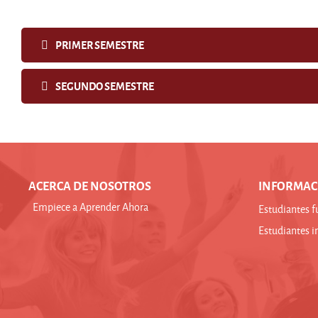
PRIMER SEMESTRE
SEGUNDO SEMESTRE
ACERCA DE NOSOTROS
INFORMAC
Empiece a Aprender Ahora
Estudiantes f
Estudiantes i